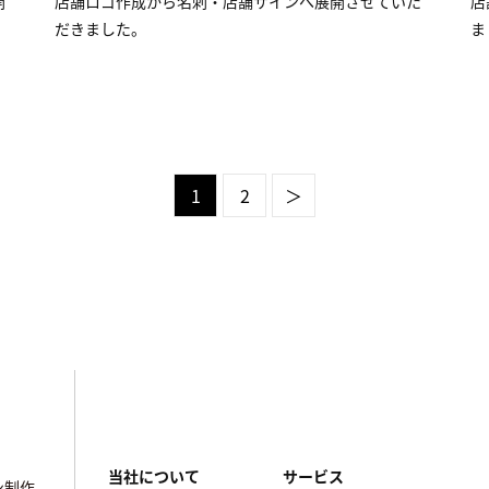
開
店舗ロゴ作成から名刺・店舗サインへ展開させていた
店
だきました。
ま
1
2
＞
当社について
サービス
ン制作