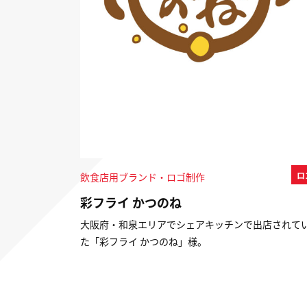
ロ
飲食店用ブランド・ロゴ制作
彩フライ かつのね
大阪府・和泉エリアでシェアキッチンで出店されて
た「彩フライ かつのね」様。