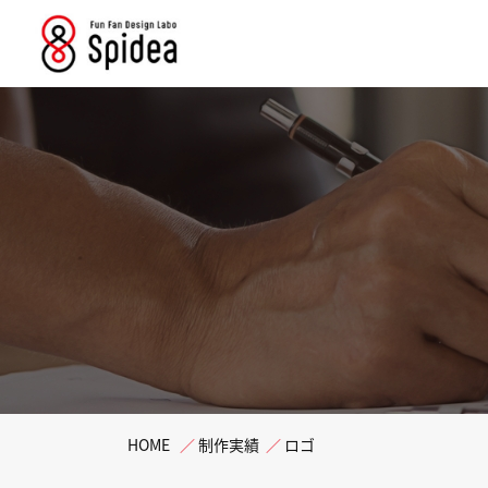
HOME
／
制作実績
／
ロゴ