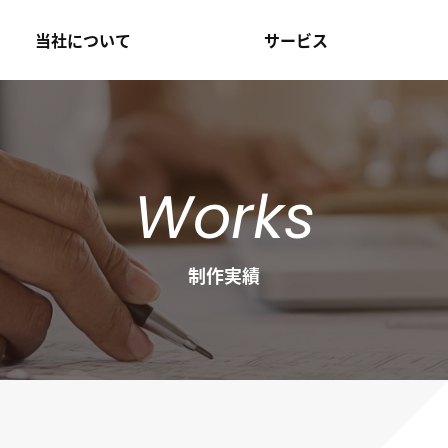
当社について
サービス
Works
制作実績