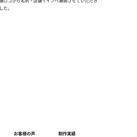
舗ロゴから名刺・店舗サインへ展開させていただき
した。
お客様の声
制作実績